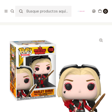
GANA UN FUNKO POP COMENTANDO ESTE VIDEO
YouTube
0
Inicio
COLECCIONABLES
FUNKO
Pop!
DC Comics
Harley Quinn Funko Pop The Suicide Squad 1108