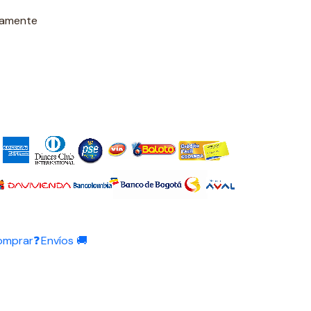
damente
omprar❓
Envíos 🚚