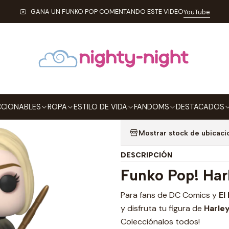
ONABLES
FUNKO
Pop!
DC Comics
Harley Quinn Funko Pop The S
GANA UN FUNKO POP COMENTANDO ESTE VIDEO
YouTube
|
Harley Quinn 
1111
Agregar a la lista de
CIONABLES
ROPA
ESTILO DE VIDA
FANDOMS
DESTACADOS
Mostrar stock de ubicaci
DESCRIPCIÓN
Funko Pop! Har
Para fans de DC Comics y
El
y disfruta tu figura de
Harley
Colecciónalos todos!