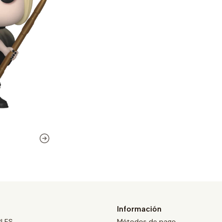
Información
BLES
Métodos de pago