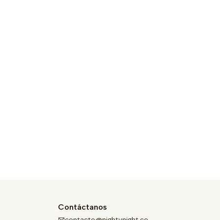
Contáctanos
contacto@nightynight.co