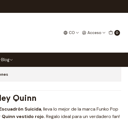
uicide Squad 1111
Funko Pop The Suicide Squad
CO
Acceso
0
 favoritos
Blog
ones
ley Quinn
 Escuadrón Suicida
, lleva lo mejor de la marca Funko Pop
 Quinn vestido rojo.
Regalo ideal para un verdadero fan!