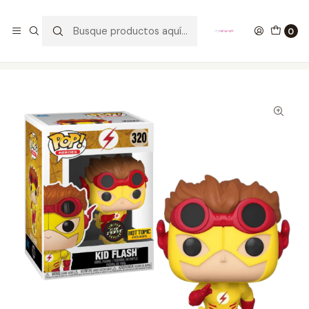
GANA UN FUNKO POP COMENTANDO ESTE VIDEO
YouTube
0
Inicio
COLECCIONABLES
FUNKO
Pop!
DC Comics
Kid Flash Funko Pop The Flash 320 Hot Topic Chase