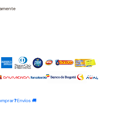
damente
omprar❓
Envíos 🚚