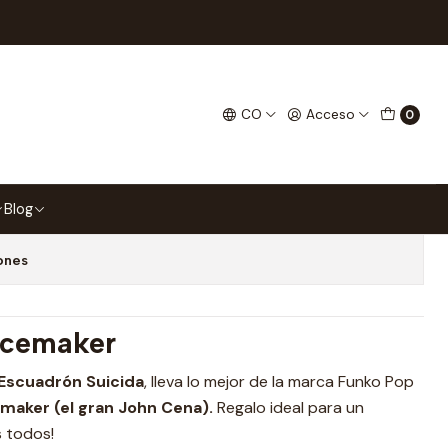
icide Squad 1110
nko Pop The Suicide Squad
CO
Acceso
0
 favoritos
Blog
ones
acemaker
 Escuadrón Suicida
, lleva lo mejor de la marca Funko Pop
maker (el gran John Cena).
Regalo ideal para un
s todos!