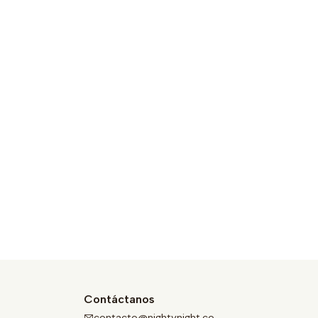
Contáctanos
contacto@nightynight.co