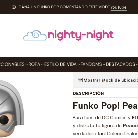
ONABLES
FUNKO
Pop!
DC Comics
Peacemaker Funko Pop The Su
GANA UN FUNKO POP COMENTANDO ESTE VIDEO
YouTube
|
Peacemaker Fu
1110
Agregar a la lista de
CIONABLES
ROPA
ESTILO DE VIDA
FANDOMS
DESTACADOS
Mostrar stock de ubicaci
DESCRIPCIÓN
Funko Pop! Pe
Para fans de DC Comics y
El
y disfruta tu figura de
Peace
verdadero fan! Colecciónalo