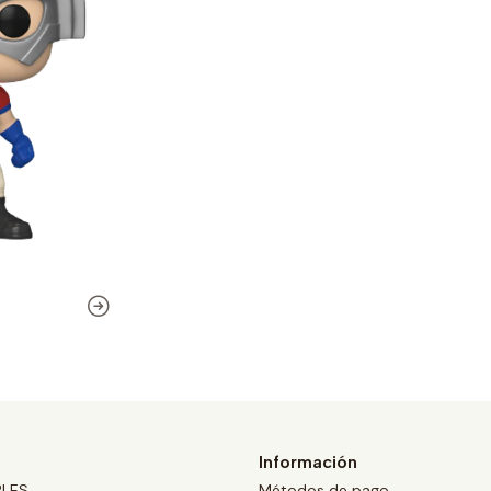
Información
BLES
Métodos de pago