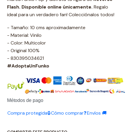
Flash.
Disponible online únicamente.
Regalo
ideal para un verdadero fan! Colecciónalos todos!
- Tamaño: 10 cms aproximadamente
- Material: Vinilo
- Color: Multicolor
- Original 100%
- 830395034621
#AdoptaUnFunko
Métodos de pago
Compra protegida🔒
Cómo comprar❓
Envíos 🚚
COMPARTIR ESTE PRODUCTO