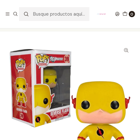
GANA UN FUNKO POP COMENTANDO ESTE VIDEO
YouTube
0
Inicio
COLECCIONABLES
FUNKO
Pop!
DC Comics
Reverse Flash Funko Pop DC Comics 39