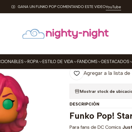
ABLES
FUNKO
Pop!
DC Comics
Starfire Funko Pop Justice Le
GANA UN FUNKO POP COMENTANDO ESTE VIDEO
YouTube
|
Starfire Funko
SDCC 2022
Agre
Cantidad
CIONABLES
ROPA
ESTILO DE VIDA
FANDOMS
DESTACADOS
Agregar a la lista de
Mostrar stock de ubicaci
DESCRIPCIÓN
Funko Pop! Sta
Para fans de DC Comics
Jus