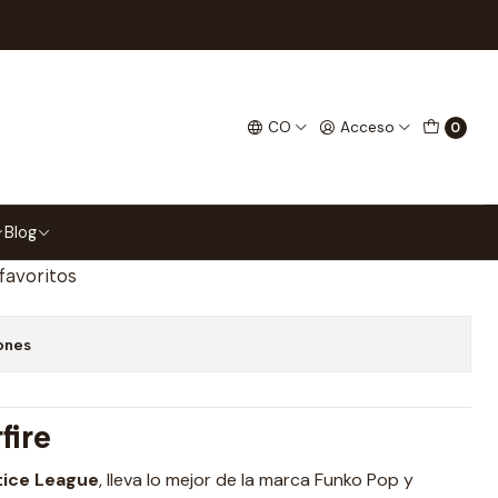
ague 438 SDCC 2022
 Pop Justice League 438
CO
Acceso
0
gar al Carrito
Comprar ahora
Blog
 favoritos
ones
rfire
tice League
, lleva lo mejor de la marca Funko Pop y