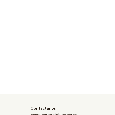
Contáctanos
contacto@nightynight.co