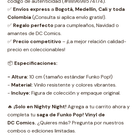
código de autenticidad (#889698574174).
✅
Envíos express
a
Bogotá, Medellín, Cali y toda
Colombia
(¡Consulta si aplica envío gratis!).
✅
Regalo perfecto
para cumpleaños, Navidad o
amantes de DC Comics.
✅
Precio competitivo
– ¡La mejor relación calidad-
precio en coleccionables!
📦
Especificaciones:
- Altura:
10 cm (tamaño estándar Funko Pop!)
-
Material:
Vinilo resistente y colores vibrantes.
-
Incluye:
Figura de colección y empaque original.
🔥
¡Solo en Nighty Night!
Agrega a tu carrito ahora y
completa tu
s
aga de Funko Pop! Vinyl de
DC Comics.
¿Quieres más? Pregunta por nuestros
combos o ediciones limitadas.