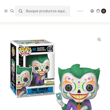
GANA UN FUNKO POP COMENTANDO ESTE VIDEO
YouTube
0
Inicio
COLECCIONABLES
FUNKO
Pop!
DC Comics
The Joker Funko Pop Día De Los Muertos 414 Amazon