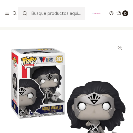
GANA UN FUNKO POP COMENTANDO ESTE VIDEO
YouTube
0
Inicio
COLECCIONABLES
FUNKO
Pop!
DC Comics
Wonder Woman Black Lantern Funko Pop 393