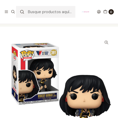
GANA UN FUNKO POP COMENTANDO ESTE VIDEO
YouTube
0
Inicio
COLECCIONABLES
FUNKO
Pop!
DC Comics
Wonder Woman The Contest Funko Pop WW80 Years 391