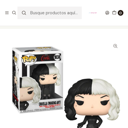
GANA UN FUNKO POP COMENTANDO ESTE VIDEO
YouTube
0
Inicio
COLECCIONABLES
FUNKO
Pop!
Disney
Cruella Making Art Funko Pop Cruella 1038