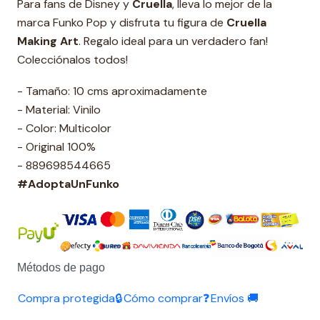
Para fans de Disney y
Cruella
, lleva lo mejor de la
marca Funko Pop y disfruta tu figura de
Cruella
Making Art
. Regalo ideal para un verdadero fan!
Colecciónalos todos!
- Tamaño: 10 cms aproximadamente
- Material: Vinilo
- Color: Multicolor
- Original 100%
- 889698544665
#AdoptaUnFunko
Métodos de pago
Compra protegida🔒
Cómo comprar❓
Envíos 🚚