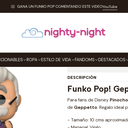
LECCIONABLES
FUNKO
Pop!
Disney
Geppetto Funko Pop Pino
GANA UN FUNKO POP COMENTANDO ESTE VIDEO
YouTube
|
Geppetto Funk
Agregar a la lista de
CIONABLES
ROPA
ESTILO DE VIDA
FANDOMS
DESTACADOS
Mostrar stock de ubicaci
DESCRIPCIÓN
Funko Pop! Ge
Para fans de Disney
Pinocho
de
Geppetto
. Regalo ideal
- Tamaño: 10 cms aproxima
- Material: Vinilo