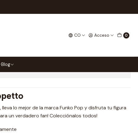
cchio 1028
o Pop Pinocchio 1028
CO
Acceso
0
 favoritos
Blog
ones
ppetto
, lleva lo mejor de la marca Funko Pop y disfruta tu figura
 para un verdadero fan! Colecciónalos todos!
damente