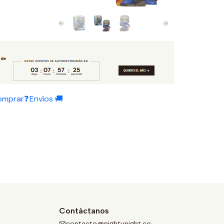
omprar❓
Envíos 🚚
Contáctanos
contacto@nightynight.co