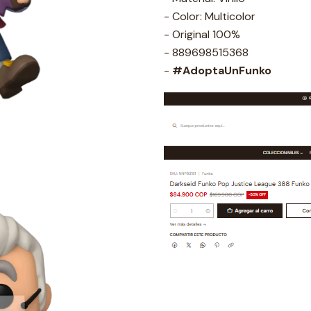
- Color: Multicolor
- Original 100%
- 889698515368
-
#AdoptaUnFunko