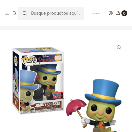
GANA UN FUNKO POP COMENTANDO ESTE VIDEO
YouTube
0
Inicio
COLECCIONABLES
FUNKO
Pop!
Disney
Jiminy Criquet Funko Pop Pinocchio 980 NYCC2020