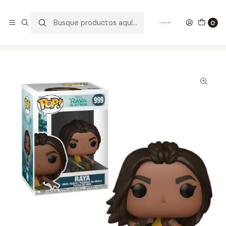
GANA UN FUNKO POP COMENTANDO ESTE VIDEO
YouTube
0
Inicio
COLECCIONABLES
FUNKO
Pop!
Disney
Raya Funko Pop Raya And The Last Dragon 999