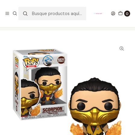
GANA UN FUNKO POP COMENTANDO ESTE VIDEO
YouTube
0
Inicio
COLECCIONABLES
FUNKO
Pop!
Games
Scorpion Funko Pop Mortal Kombat 1 1021