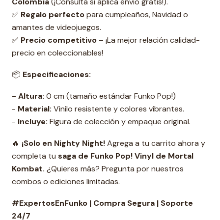
Colombia
(¡Consulta si aplica envío gratis!).
✅
Regalo perfecto
para cumpleaños, Navidad o
amantes de videojuegos.
✅
Precio competitivo
– ¡La mejor relación calidad-
precio en coleccionables!
📦
Especificaciones:
- Altura:
0 cm (tamaño estándar Funko Pop!)
-
Material:
Vinilo resistente y colores vibrantes.
-
Incluye:
Figura de colección y empaque original.
🔥
¡Solo en Nighty Night!
Agrega a tu carrito ahora y
completa tu
s
aga de Funko Pop! Vinyl de Mortal
Kombat.
¿Quieres más? Pregunta por nuestros
combos o ediciones limitadas.
#ExpertosEnFunko | Compra Segura | Soporte
24/7