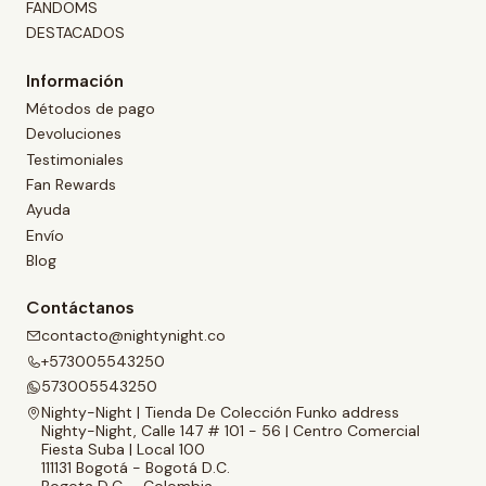
FANDOMS
DESTACADOS
Información
Métodos de pago
Devoluciones
Testimoniales
Fan Rewards
Ayuda
Envío
Blog
Contáctanos
contacto@nightynight.co
+573005543250
573005543250
Nighty-Night | Tienda De Colección Funko address
Nighty-Night, Calle 147 # 101 - 56 | Centro Comercial
Fiesta Suba | Local 100
111131 Bogotá - Bogotá D.C.
Bogota D.C. - Colombia