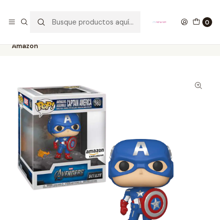
GANA UN FUNKO POP COMENTANDO ESTE VIDEO
YouTube
0
Inicio
COLECCIONABLES
FUNKO
Pop!
Marvel
Captain America Avengers Assemble Funko Pop Marvel 589
Amazon