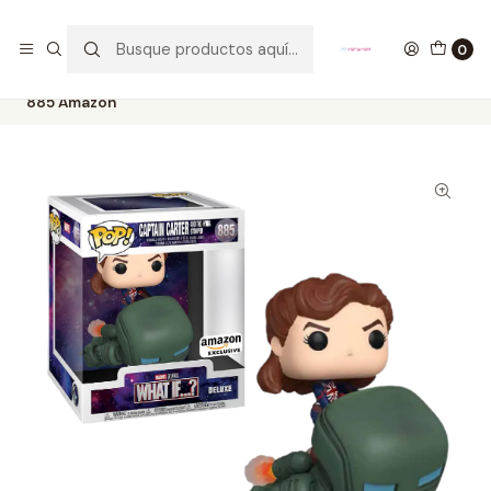
GANA UN FUNKO POP COMENTANDO ESTE VIDEO
YouTube
0
Inicio
COLECCIONABLES
FUNKO
Pop!
Marvel
Captain Carter And The Hydra Stomper Funko Pop What If
885 Amazon