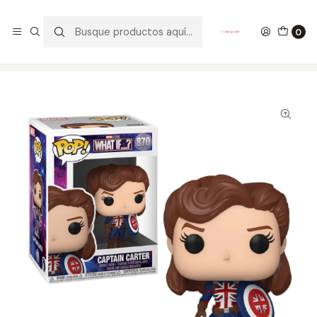
GANA UN FUNKO POP COMENTANDO ESTE VIDEO
YouTube
0
Inicio
COLECCIONABLES
FUNKO
Pop!
Marvel
Captain Carter Funko Pop What If 870