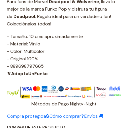
Para fans de Marvel
Deadpool & Wolverine
, lleva lo
mejor de la marca Funko Pop y disfruta tu figura
de
Deadpool
. Regalo ideal para un verdadero fan!
Colecciónalos todos!
- Tamaño: 10 cms aproximadamente
- Material: Vinilo
- Color: Multicolor
- Original 100%
- 889698797665
#AdoptaUnFunko
Métodos de Pago Nighty-Night
Compra protegida🔒
Cómo comprar❓
Envíos 🚚
COMPARTIR ESTE PRODUCTO