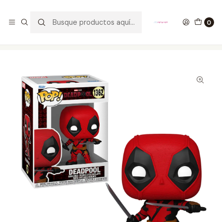
GANA UN FUNKO POP COMENTANDO ESTE VIDEO
YouTube
0
Inicio
COLECCIONABLES
FUNKO
Pop!
Marvel
Deadpool Funko Pop Deadpool 3 1362