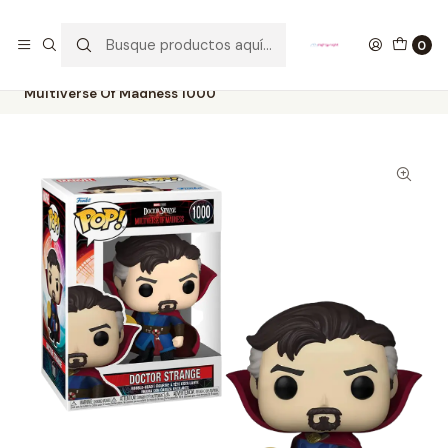
GANA UN FUNKO POP COMENTANDO ESTE VIDEO
YouTube
0
Inicio
COLECCIONABLES
FUNKO
Pop!
Marvel
Doctor Strange Funko Pop Doctor Strange In The
Multiverse Of Madness 1000