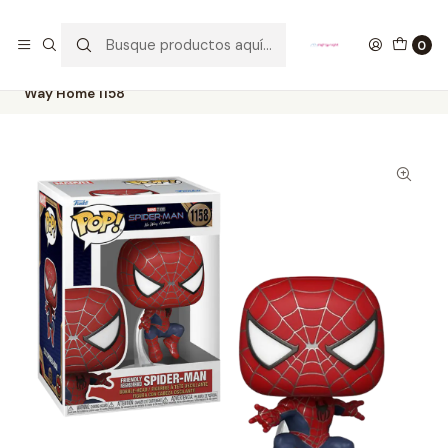
GANA UN FUNKO POP COMENTANDO ESTE VIDEO
YouTube
0
Inicio
COLECCIONABLES
FUNKO
Pop!
Marvel
Friendly Neighborhood Spiderman Funko Pop Spiderman No
Way Home 1158