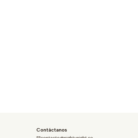
Contáctanos
contacto@nightynight.co