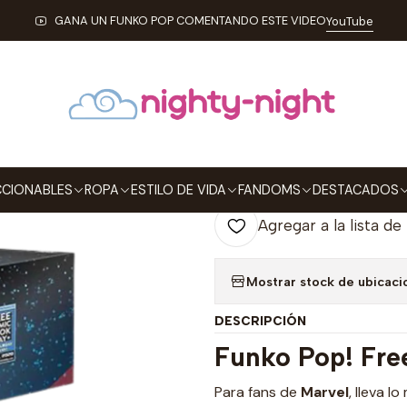
CIONABLES
FUNKO
Pop!
Marvel
Funko Pop Marvel Free Comic 
GANA UN FUNKO POP COMENTANDO ESTE VIDEO
YouTube
|
Funko Pop Mar
Loki
Agre
Cantidad
CIONABLES
ROPA
ESTILO DE VIDA
FANDOMS
DESTACADOS
Agregar a la lista de
Mostrar stock de ubicaci
DESCRIPCIÓN
Funko Pop! Fr
Para fans de
Marve
l
, lleva l