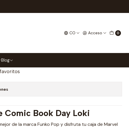
Book Day Loki
vel Free Comic Book Day
CO
Acceso
0
gar al Carrito
Comprar ahora
Blog
 favoritos
ones
ee Comic Book Day Loki
o mejor de la marca Funko Pop y disfruta tu caja de Marvel