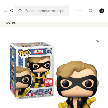
GANA UN FUNKO POP COMENTANDO ESTE VIDEO
YouTube
0
Inicio
COLECCIONABLES
FUNKO
Pop!
Marvel
Nomad Steve Rogers Funko Pop Marvel 820 Collector
Corps