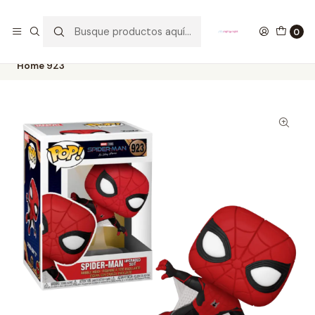
GANA UN FUNKO POP COMENTANDO ESTE VIDEO
YouTube
0
Inicio
COLECCIONABLES
FUNKO
Pop!
Marvel
Spiderman Upgraded Suit Funko Pop Spiderman No Way
Home 923