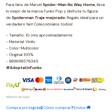
Para fans de Marvel
Spider-Man No Way Home
, lleva
lo mejor de la marca Funko Pop y disfruta tu figura
de
Spiderman Traje mejorado
. Regalo ideal para un
verdadero fan! Colecciónalos todos!
- Tamaño: 10 cms aproximadamente
- Material: Vinilo
- Color: Multicolor
- Original 100%
- 889698576345
#AdoptaUnFunko
Métodos de pago
Compra protegida🔒
Cómo comprar❓
Envíos 🚚