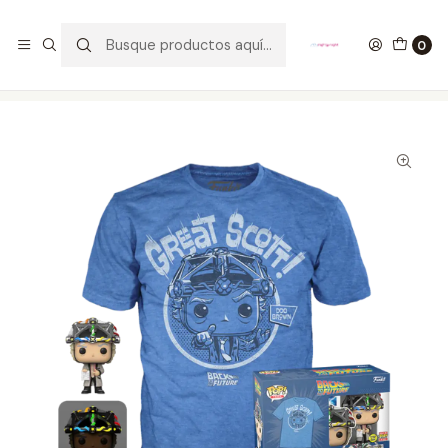
GANA UN FUNKO POP COMENTANDO ESTE VIDEO
YouTube
0
Inicio
COLECCIONABLES
FUNKO
Pop!
Movies
Great Scott Funko Pop And Tee Back To The Future