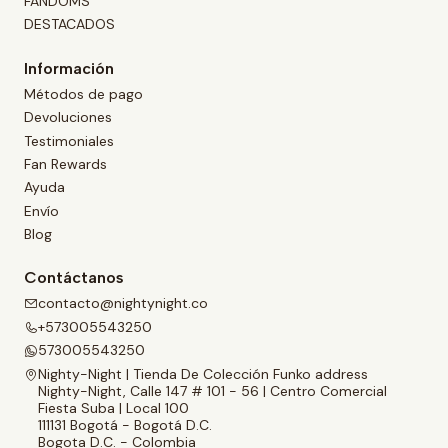
FANDOMS
DESTACADOS
Información
Métodos de pago
Devoluciones
Testimoniales
Fan Rewards
Ayuda
Envío
Blog
Contáctanos
contacto@nightynight.co
+573005543250
573005543250
Nighty-Night | Tienda De Colección Funko address
Nighty-Night, Calle 147 # 101 - 56 | Centro Comercial
Fiesta Suba | Local 100
111131 Bogotá - Bogotá D.C.
Bogota D.C. - Colombia