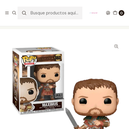
GANA UN FUNKO POP COMENTANDO ESTE VIDEO
YouTube
0
Inicio
COLECCIONABLES
FUNKO
Pop!
Movies
Maximus Funko Pop Gladiator 860 FYE