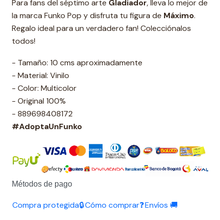
Para fans del séptimo arte
Gladiador
, lleva lo mejor de
la marca Funko Pop y disfruta tu figura de
Máximo
.
Regalo ideal para un verdadero fan! Colecciónalos
todos!
- Tamaño: 10 cms aproximadamente
- Material: Vinilo
- Color: Multicolor
- Original 100%
- 889698408172
#AdoptaUnFunko
Métodos de pago
Compra protegida🔒
Cómo comprar❓
Envíos 🚚