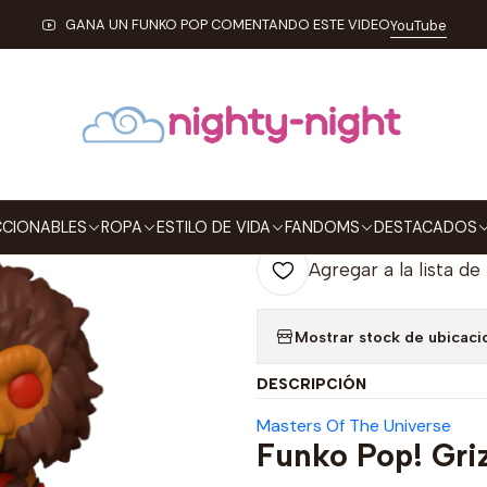
IONABLES
FUNKO
Pop!
Otros
Grizzlor Funko Pop Masters Of 
GANA UN FUNKO POP COMENTANDO ESTE VIDEO
YouTube
|
Grizzlor Funko
40
Agre
Cantidad
CIONABLES
ROPA
ESTILO DE VIDA
FANDOMS
DESTACADOS
Agregar a la lista de
Mostrar stock de ubicaci
DESCRIPCIÓN
Masters Of The Universe
Funko Pop! Gri