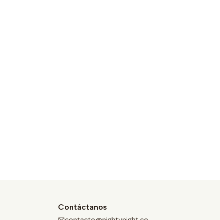
Contáctanos
contacto@nightynight.co