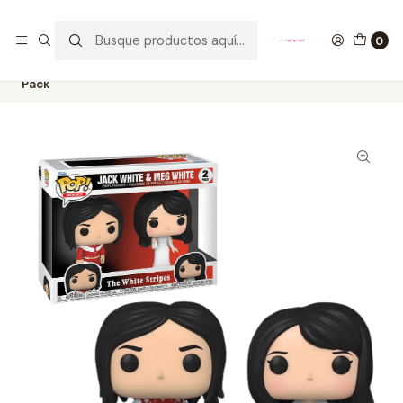
GANA UN FUNKO POP COMENTANDO ESTE VIDEO
YouTube
0
Inicio
COLECCIONABLES
FUNKO
Pop!
Rocks
Jack White Y Meg White Funko Pop The White Stripes 2
Pack