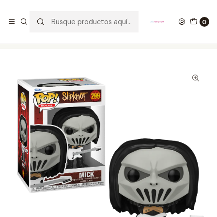
GANA UN FUNKO POP COMENTANDO ESTE VIDEO
YouTube
0
Inicio
COLECCIONABLES
FUNKO
Pop!
Rocks
Mick Funko Pop Slipknot 299