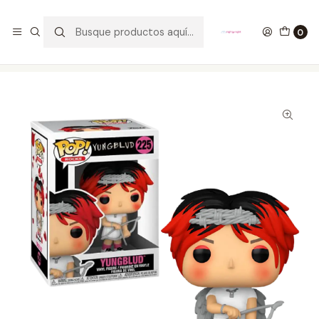
GANA UN FUNKO POP COMENTANDO ESTE VIDEO
YouTube
0
Inicio
COLECCIONABLES
FUNKO
Pop!
Rocks
Yungblud Funko Pop 225