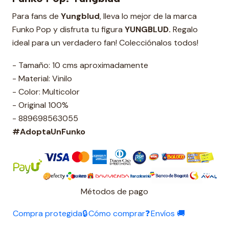
Para fans de
Yungblud
, lleva lo mejor de la marca
Funko Pop y disfruta tu figura
YUNGBLUD.
Regalo
ideal para un verdadero fan! Colecciónalos todos!
- Tamaño: 10 cms aproximadamente
- Material: Vinilo
- Color: Multicolor
- Original 100%
- 889698563055
#AdoptaUnFunko
Métodos de pago
Compra protegida🔒
Cómo comprar❓
Envíos 🚚