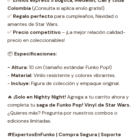
✅
Envíos express
a
Bogotá, Medellín, Cali y toda
Colombia
(¡Consulta si aplica envío gratis!).
✅
Regalo perfecto
para cumpleaños, Navidad o
amantes de Star Wars.
✅
Precio competitivo
– ¡La mejor relación calidad-
precio en coleccionables!
📦
Especificaciones:
- Altura:
10 cm (tamaño estándar Funko Pop!)
-
Material:
Vinilo resistente y colores vibrantes.
-
Incluye:
Figura de colección y empaque original.
🔥
¡Solo en Nighty Night!
Agrega a tu carrito ahora y
completa tu
s
aga de Funko Pop! Vinyl de Star Wars.
¿Quieres más? Pregunta por nuestros combos o
ediciones limitadas.
#ExpertosEnFunko | Compra Segura | Soporte