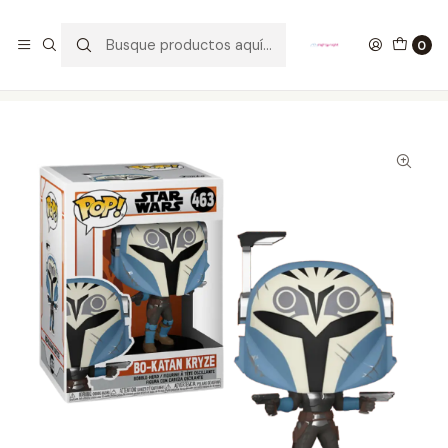
GANA UN FUNKO POP COMENTANDO ESTE VIDEO
YouTube
0
Inicio
COLECCIONABLES
FUNKO
Pop!
Movies
Bo-Katan Kryze Funko Pop Star Wars 463