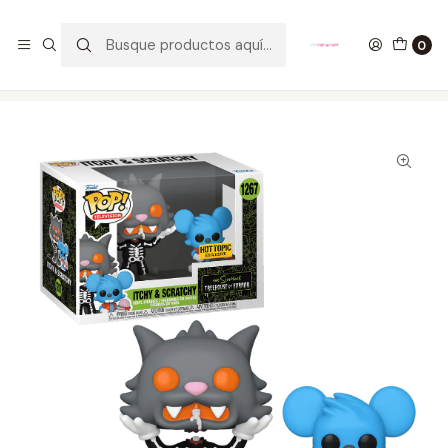
GANA UN FUNKO POP COMENTANDO ESTE VIDEO
YouTube
0
Inicio
COLECCIONABLES
FUNKO
Pop!
Television
Itchy & Scratchy Funko Pop The Simpsons 1267 Hot Topic