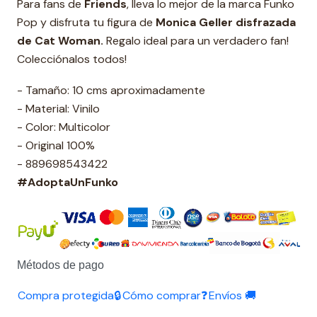
Para fans de
Friends
, lleva lo mejor de la marca Funko
Pop y disfruta tu figura de
Monica Geller disfrazada
de Cat Woman.
Regalo ideal para un verdadero fan!
Colecciónalos todos!
- Tamaño: 10 cms aproximadamente
- Material: Vinilo
- Color: Multicolor
- Original 100%
- 889698543422
#AdoptaUnFunko
Métodos de pago
Compra protegida🔒
Cómo comprar❓
Envíos 🚚