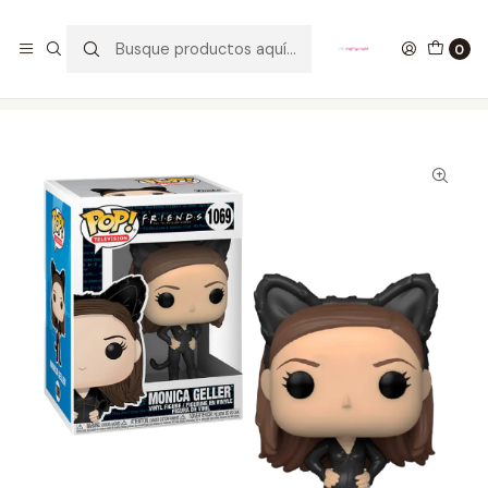
GANA UN FUNKO POP COMENTANDO ESTE VIDEO
YouTube
0
Inicio
COLECCIONABLES
FUNKO
Pop!
Television
Monica Geller Funko Pop Friends 1069