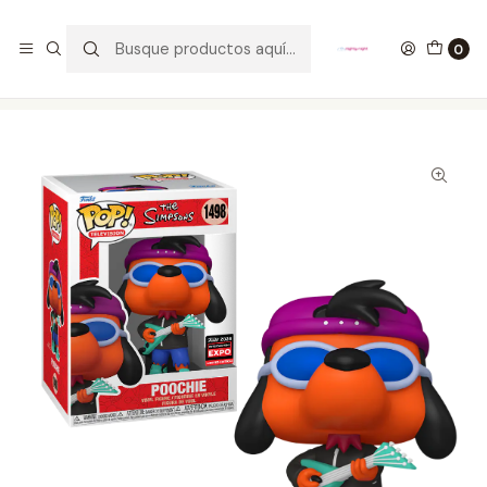
GANA UN FUNKO POP COMENTANDO ESTE VIDEO
YouTube
0
Inicio
COLECCIONABLES
FUNKO
Pop!
Television
Poochie Funko Pop The Simpsons 1498 C2E2 2024