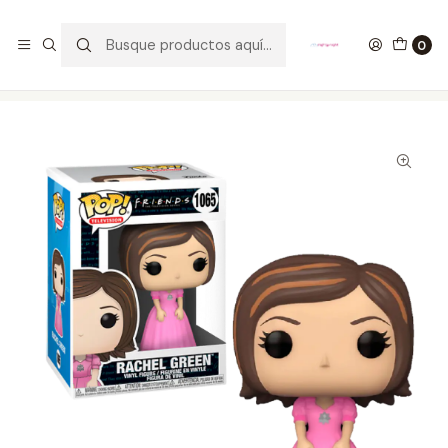
GANA UN FUNKO POP COMENTANDO ESTE VIDEO
YouTube
0
Inicio
COLECCIONABLES
FUNKO
Pop!
Television
Rachel Green Funko Pop Friends 1065