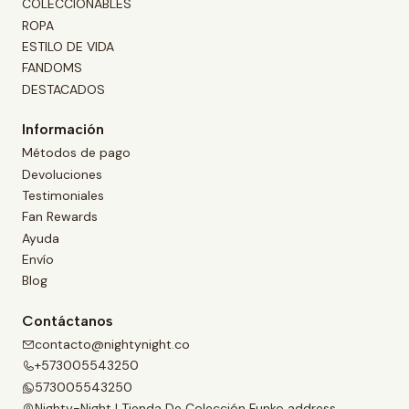
COLECCIONABLES
ROPA
ESTILO DE VIDA
FANDOMS
DESTACADOS
Información
Métodos de pago
Devoluciones
Testimoniales
Fan Rewards
Ayuda
Envío
Blog
Contáctanos
contacto@nightynight.co
+573005543250
573005543250
Nighty-Night | Tienda De Colección Funko address