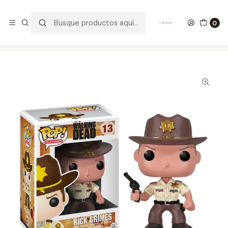
GANA UN FUNKO POP COMENTANDO ESTE VIDEO
YouTube
0
Inicio
COLECCIONABLES
FUNKO
Pop!
Television
Rick Grimes Funko Pop The Walking Dead 13