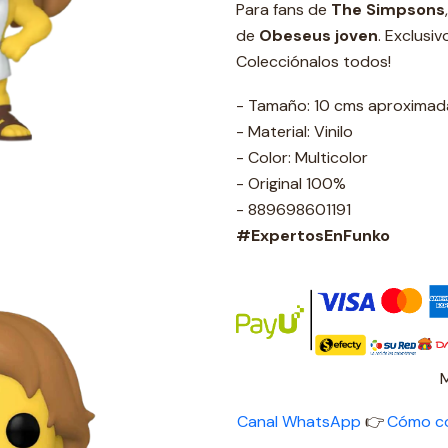
Para fans de
The Simpsons
de
Obeseus joven
. Exclusi
Colecciónalos todos!
- Tamaño: 10 cms aproxima
- Material: Vinilo
- Color: Multicolor
- Original 100%
- 889698601191
#ExpertosEnFunko
Canal WhatsApp
👉
Cómo c