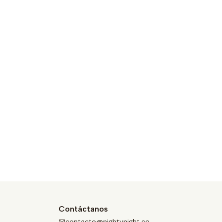
Contáctanos
contacto@nightynight.co