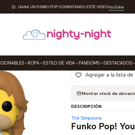
BLES
FUNKO
Pop!
Television
Young Obeseus Funko Pop The Si
GANA UN FUNKO POP COMENTANDO ESTE VIDEO
YouTube
|
Young Obeseu
1204 Amazon
Agre
Cantidad
CIONABLES
ROPA
ESTILO DE VIDA
FANDOMS
DESTACADOS
Agregar a la lista de
Mostrar stock de ubicaci
DESCRIPCIÓN
The Simpsons
Funko Pop! Yo