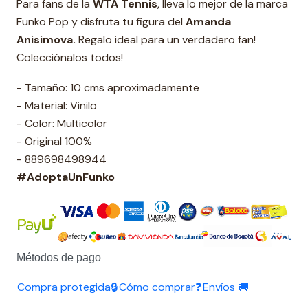
Para fans de la
WTA Tennis
, lleva lo mejor de la marca
Funko Pop y disfruta tu figura del
Amanda
Anisimova.
Regalo ideal para un verdadero fan!
Colecciónalos todos!
- Tamaño: 10 cms aproximadamente
- Material: Vinilo
- Color: Multicolor
- Original 100%
- 889698498944
#AdoptaUnFunko
Métodos de pago
Compra protegida🔒
Cómo comprar❓
Envíos 🚚