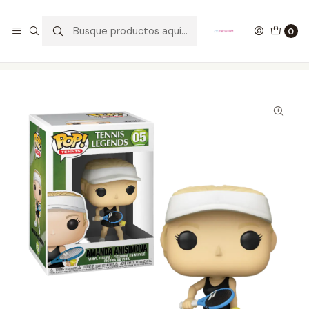
GANA UN FUNKO POP COMENTANDO ESTE VIDEO
YouTube
0
Inicio
COLECCIONABLES
FUNKO
Pop!
Otros
Amanda Anisimova Funko Pop Tennis 05