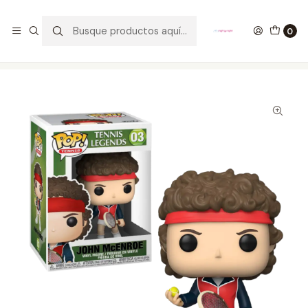
GANA UN FUNKO POP COMENTANDO ESTE VIDEO
YouTube
0
Inicio
COLECCIONABLES
FUNKO
Pop!
Otros
John McEnroe Funko Pop Tennis 03