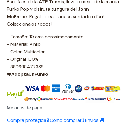
Para fans de la
ATP Tennis
, lleva lo mejor de la marca
Funko Pop y disfruta tu figura del
John
McEnroe.
Regalo ideal para un verdadero fan!
Colecciónalos todos!
- Tamaño: 10 cms aproximadamente
- Material: Vinilo
- Color: Multicolor
- Original 100%
- 889698477338
#AdoptaUnFunko
Métodos de pago
Compra protegida🔒
Cómo comprar❓
Envíos 🚚