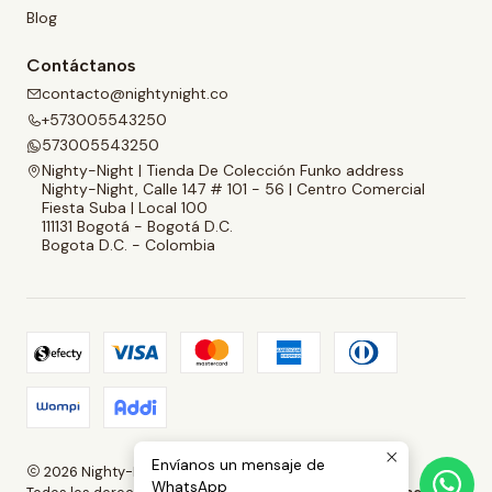
Blog
Contáctanos
contacto@nightynight.co
+573005543250
573005543250
Nighty-Night | Tienda De Colección Funko address
Nighty-Night, Calle 147 # 101 - 56 | Centro Comercial
Fiesta Suba | Local 100
111131 Bogotá - Bogotá D.C.
Bogota D.C. - Colombia
Envíanos un mensaje de
2026 Nighty-Night | Tienda De Colección Funko.
WhatsApp