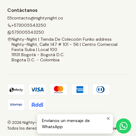
Contáctanos
contacto@nightynight.co
+573005543250
573005543250
Nighty-Night | Tienda De Colección Funko address
Nighty-Night, Calle 147 # 101 - 56 | Centro Comercial
Fiesta Suba | Local 100
111131 Bogotá - Bogotá D.C.
Bogota D.C. - Colombia
Envíanos un mensaje de
2026 Nighty-Night | Tienda De Colección Funko.
WhatsApp
Todos los derechos reservados.
Desarrollado por Jumpseller
.