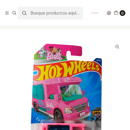
GANA UN FUNKO POP COMENTANDO ESTE VIDEO
YouTube
0
Inicio
COLECCIONABLES
HOT WHEELS
Barbie Dream Camper Hot Wheels Barbie