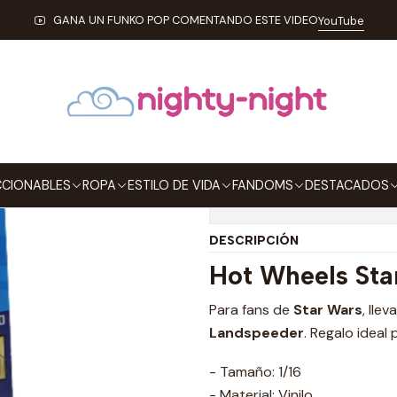
COLECCIONABLES
HOT WHEELS
X-34 Landspeeder Hot Wheels S
GANA UN FUNKO POP COMENTANDO ESTE VIDEO
YouTube
|
X-34 Landspee
Agregar a la lista de
CIONABLES
ROPA
ESTILO DE VIDA
FANDOMS
DESTACADOS
Mostrar stock de ubicaci
DESCRIPCIÓN
Hot Wheels Sta
Para fans de
Star Wars
, lle
Landspeeder
. Regalo ideal
- Tamaño: 1/16
- Material: Vinilo