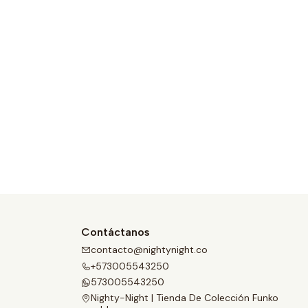
Contáctanos
contacto@nightynight.co
+573005543250
573005543250
Nighty-Night | Tienda De Colección Funko