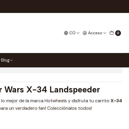
tar Wars
der Hot Wheels Star Wars
CO
Acceso
0
 favoritos
Blog
ones
r Wars X-34 Landspeeder
va lo mejor de la marca Hotwheels y disfruta tu carrito
X-34
 para un verdadero fan! Colecciónalos todos!