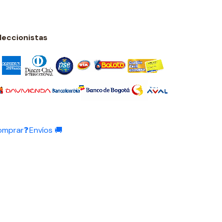
eccionistas
omprar❓
Envíos 🚚