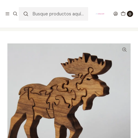
GANA UN FUNKO POP COMENTANDO ESTE VIDEO
YouTube
0
Inicio
ESTILO DE VIDA
JUEGOS DE MESA
Rompecabezas Madera Alce