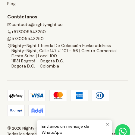
Blog
Contáctanos
contacto@nightynight.co
+573005543250
573005543250
Nighty-Night | Tienda De Colección Funko address
Nighty-Night, Calle 147 # 101 - 56 | Centro Comercial
Fiesta Suba | Local 100
111131 Bogotá - Bogotá D.C.
Bogota D.C. - Colombia
Envíanos un mensaje de
2026 Nighty-Night | Tienda De Colección Funko.
WhatsApp
Todos los derechos reservados.
Desarrollado por Jumpseller
.