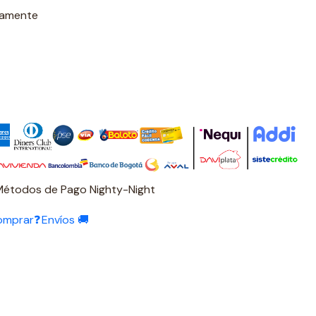
damente
Métodos de Pago Nighty-Night
omprar❓
Envíos 🚚