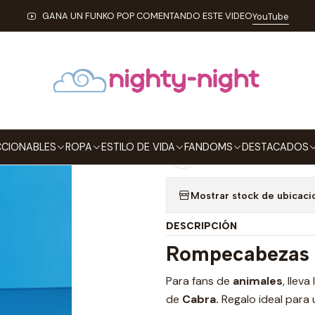
cio
ESTILO DE VIDA
JUEGOS DE MESA
Rompecabezas Madera Ca
GANA UN FUNKO POP COMENTANDO ESTE VIDEO
YouTube
|
Rompecabezas
Agre
Cantidad
CIONABLES
ROPA
ESTILO DE VIDA
FANDOMS
DESTACADOS
Agregar a la lista de
Mostrar stock de ubicaci
DESCRIPCIÓN
Rompecabezas 
Para fans de
animales
, llev
de
Cabra.
Regalo ideal para