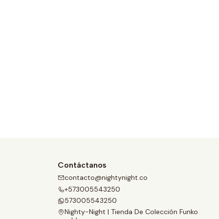
Contáctanos
contacto@nightynight.co
+573005543250
573005543250
Nighty-Night | Tienda De Colección Funko