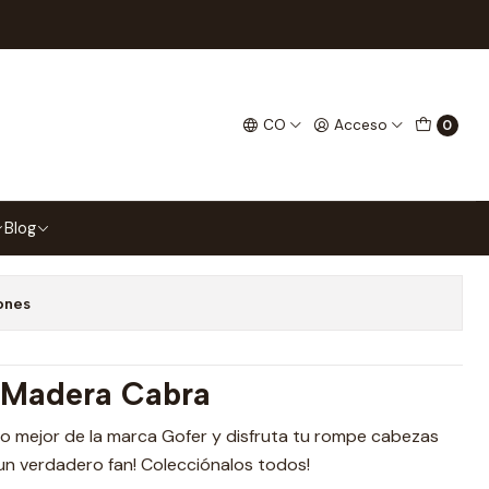
bra
 Madera Cabra
CO
Acceso
0
gar al Carrito
Comprar ahora
Blog
 favoritos
ones
Madera Cabra
a lo mejor de la marca Gofer y disfruta tu rompe cabezas
 un verdadero fan! Colecciónalos todos!