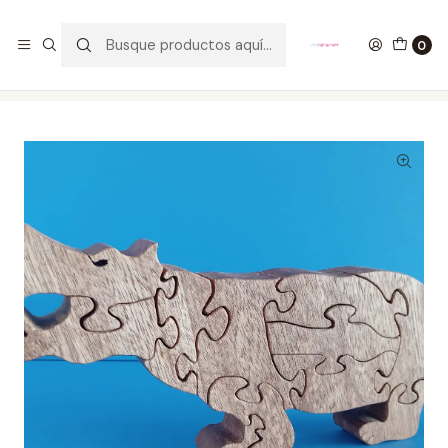
GANA UN FUNKO POP COMENTANDO ESTE VIDEO
YouTube
0
Inicio
ESTILO DE VIDA
JUEGOS DE MESA
Rompecabezas Madera Hipopotamo