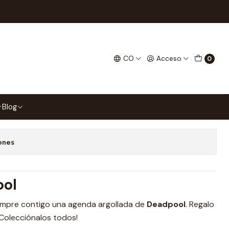
ool Tipo Pop
CO
Acceso
0
gar al Carrito
Comprar ahora
Blog
 favoritos
ones
ool
siempre contigo una agenda argollada de
Deadpool
. Regalo
 Colecciónalos todos!