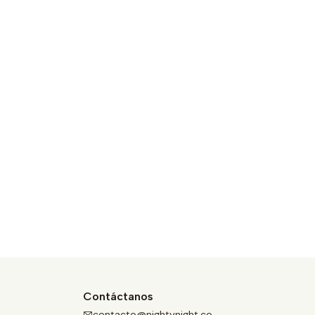
Contáctanos
contacto@nightynight.co