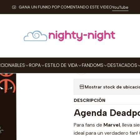
Inicio
ESTILO DE VIDA
AGENDAS
Agenda Deadpool Tipo Pop
GANA UN FUNKO POP COMENTANDO ESTE VIDEO
YouTube
|
Agenda Deadp
Agre
Cantidad
CIONABLES
ROPA
ESTILO DE VIDA
FANDOMS
DESTACADOS
Agregar a la lista de
Mostrar stock de ubicaci
DESCRIPCIÓN
Agenda Deadp
Para fans de
Marvel
, lleva 
ideal para un verdadero fan!