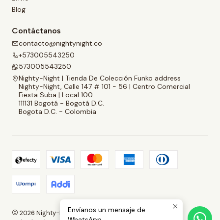
Blog
Contáctanos
contacto@nightynight.co
+573005543250
573005543250
Nighty-Night | Tienda De Colección Funko address
Nighty-Night, Calle 147 # 101 - 56 | Centro Comercial
Fiesta Suba | Local 100
111131 Bogotá - Bogotá D.C.
Bogota D.C. - Colombia
Envíanos un mensaje de
2026 Nighty-Night | Tienda De Colección Funko.
WhatsApp