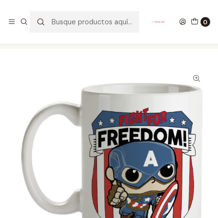
GANA UN FUNKO POP COMENTANDO ESTE VIDEO
YouTube
0
Inicio
ESTILO DE VIDA
MUGS
Mug Captain America Freedom Tipo Pop