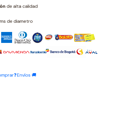
ión
de alta calidad
 cms de diametro
omprar❓
Envíos 🚚