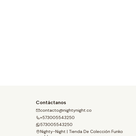
Contáctanos
contacto@nightynight.co
+573005543250
573005543250
Nighty-Night | Tienda De Colección Funko