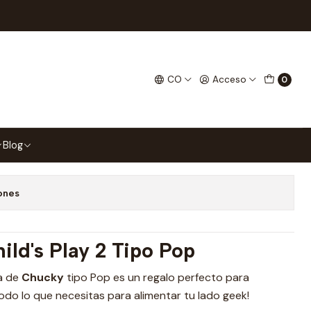
ipo Pop
CO
Acceso
0
gar al Carrito
Comprar ahora
Blog
 favoritos
ones
ld's Play 2 Tipo Pop
za de
Chucky
tipo Pop es un regalo perfecto para
odo lo que necesitas para alimentar tu lado geek!