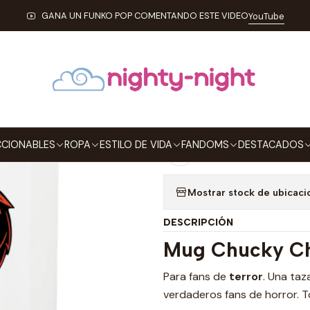
Inicio
ESTILO DE VIDA
MUGS
Mug Chucky Tipo Pop
GANA UN FUNKO POP COMENTANDO ESTE VIDEO
YouTube
|
Mug Chucky T
Agre
Cantidad
CIONABLES
ROPA
ESTILO DE VIDA
FANDOMS
DESTACADOS
Agregar a la lista de
Mostrar stock de ubicaci
DESCRIPCIÓN
Mug Chucky Chi
Para fans de
terror
. Una ta
verdaderos fans de horror. T